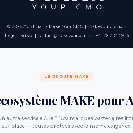
© 2026 ACRL Sàrl - Make Your CMO |
makeyourcom.ch
Torgon, Suisse | contact@makeyourcom.ch | +41 78 704 29 16
LE GROUPE MAKE
écosystème MAKE pour A
n autre service à Alle ? Nos marques partenaires int
sur place — toutes pilotées avec la même exigence.