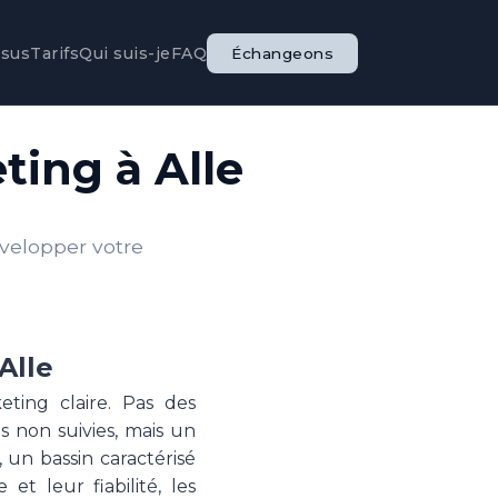
ssus
Tarifs
Qui suis-je
FAQ
Échangeons
ting à Alle
évelopper votre
Alle
eting claire. Pas des
s non suivies, mais un
 un bassin caractérisé
t leur fiabilité, les