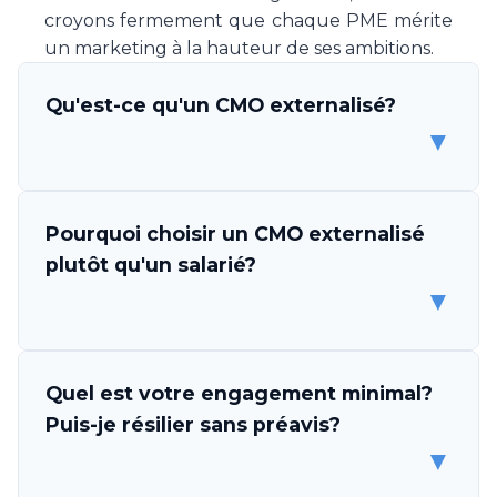
croyons fermement que chaque PME mérite
un marketing à la hauteur de ses ambitions.
Qu'est-ce qu'un CMO externalisé?
▼
Un CMO (Chief Marketing Officer) externalisé
Pourquoi choisir un CMO externalisé
est un professionnel ou une équipe de
plutôt qu'un salarié?
spécialistes marketing qui s'engage à piloter
▼
la stratégie et l'exécution marketing de votre
entreprise, sans être un employé. Make Your
CMO vous met à disposition une expertise
Les avantages sont multiples. D'abord,
Quel est votre engagement minimal?
complète en direction marketing, couvrant la
l'économie est considérable: un CMO salarié
Puis-je résilier sans préavis?
stratégie, l'exécution des campagnes, la
coûte CHF 150'000-200'000 par an, tandis
▼
gestion des prestataires et l'analyse des
que notre service commence à CHF