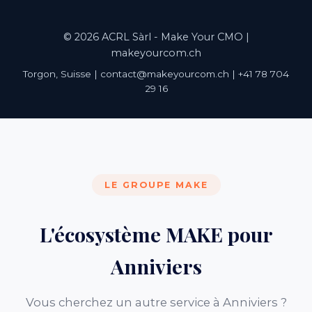
© 2026 ACRL Sàrl - Make Your CMO |
makeyourcom.ch
Torgon, Suisse | contact@makeyourcom.ch | +41 78 704
29 16
LE GROUPE MAKE
L'écosystème MAKE pour
Anniviers
Vous cherchez un autre service à Anniviers ?