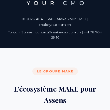
© 2026 ACRL Sàrl - Make Your CMO |
makeyourcom.ch
Torgon, Suisse | contact@makeyourcom.ch | +41 78 704
29 16
LE GROUPE MAKE
L'écosystème MAKE pour
Assens