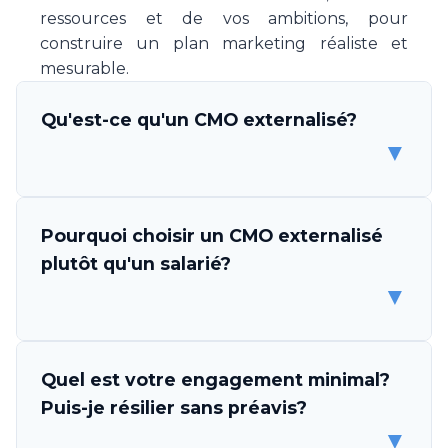
ressources et de vos ambitions, pour
construire un plan marketing réaliste et
mesurable.
Qu'est-ce qu'un CMO externalisé?
▼
Un CMO (Chief Marketing Officer) externalisé
Pourquoi choisir un CMO externalisé
est un professionnel ou une équipe de
plutôt qu'un salarié?
spécialistes marketing qui s'engage à piloter
▼
la stratégie et l'exécution marketing de votre
entreprise, sans être un employé. Make Your
CMO vous met à disposition une expertise
Les avantages sont multiples. D'abord,
Quel est votre engagement minimal?
complète en direction marketing, couvrant la
l'économie est considérable: un CMO salarié
Puis-je résilier sans préavis?
stratégie, l'exécution des campagnes, la
coûte CHF 150'000-200'000 par an, tandis
▼