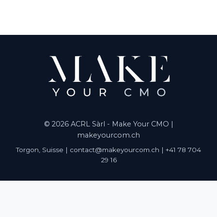
© 2026 ACRL Sàrl - Make Your CMO |
makeyourcom.ch
Torgon, Suisse | contact@makeyourcom.ch | +41 78 704
29 16