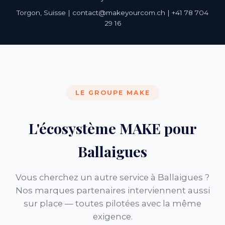
Torgon, Suisse | contact@makeyourcom.ch | +41 78 704
29 16
LE GROUPE MAKE
L'écosystème MAKE pour
Ballaigues
Vous cherchez un autre service à Ballaigues ?
Nos marques partenaires interviennent aussi
sur place — toutes pilotées avec la même
exigence.