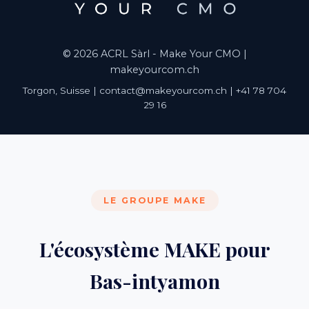
© 2026 ACRL Sàrl - Make Your CMO |
makeyourcom.ch
Torgon, Suisse | contact@makeyourcom.ch | +41 78 704
29 16
LE GROUPE MAKE
L'écosystème MAKE pour
Bas-intyamon