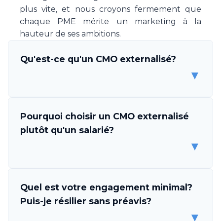
plus vite, et nous croyons fermement que
chaque PME mérite un marketing à la
hauteur de ses ambitions.
Qu'est-ce qu'un CMO externalisé?
▼
Un CMO (Chief Marketing Officer) externalisé
Pourquoi choisir un CMO externalisé
est un professionnel ou une équipe de
plutôt qu'un salarié?
spécialistes marketing qui s'engage à piloter
▼
la stratégie et l'exécution marketing de votre
entreprise, sans être un employé. Make Your
CMO vous met à disposition une expertise
Les avantages sont multiples. D'abord,
Quel est votre engagement minimal?
complète en direction marketing, couvrant la
l'économie est considérable: un CMO salarié
Puis-je résilier sans préavis?
stratégie, l'exécution des campagnes, la
coûte CHF 150'000-200'000 par an, tandis
▼