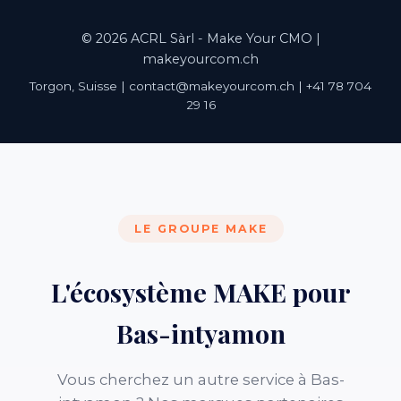
© 2026 ACRL Sàrl - Make Your CMO |
makeyourcom.ch
Torgon, Suisse | contact@makeyourcom.ch | +41 78 704
29 16
LE GROUPE MAKE
L'écosystème MAKE pour
Bas-intyamon
Vous cherchez un autre service à Bas-