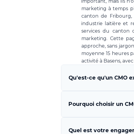
important, mais ils n
marketing à temps pl
canton de Fribourg, 
industrie laitière e
services du canton 
marketing. Cette pag
approche, sans jargo
moyenne 15 heures par
activité à Basens, av
Qu'est-ce qu'un CMO ex
Un CMO (Chief Marketing O
Pourquoi choisir un CMO
qui s'engage à piloter la 
Your CMO vous met à disp
l'exécution des campagnes, 
Les avantages sont multi
Quel est votre engagem