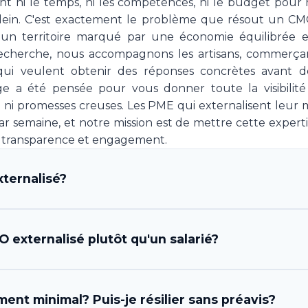
'ont ni le temps, ni les compétences, ni le budget pour
ein. C'est exactement le problème que résout un CMO
un territoire marqué par une économie équilibrée e
t recherche, nous accompagnons les artisans, commerçan
qui veulent obtenir des réponses concrètes avant d
e a été pensée pour vous donner toute la visibilité
n ni promesses creuses. Les PME qui externalisent leur
 semaine, et notre mission est de mettre cette experti
ec transparence et engagement.
ternalisé?
fficer) externalisé est un professionnel ou une équipe
 externalisé plutôt qu'un salarié?
stratégie et l'exécution marketing de votre entreprise,
osition une expertise complète en direction marketin
la gestion des prestataires et l'analyse des résultats. C'
ples. D'abord, l'économie est considérable: un CMO s
ent minimal? Puis-je résilier sans préavis?