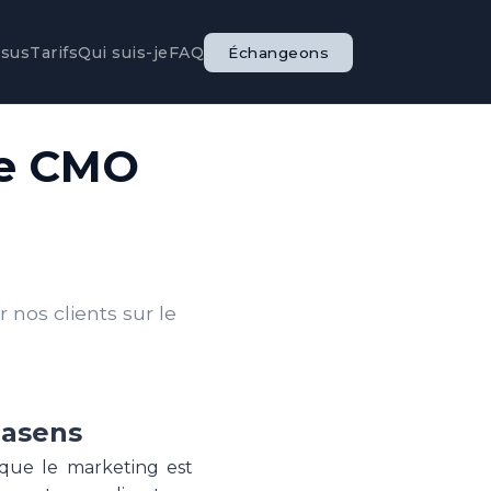
ssus
Tarifs
Qui suis-je
FAQ
Échangeons
le CMO
nos clients sur le
Basens
 que le marketing est