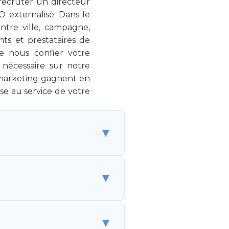
 recruter un directeur
 externalisé. Dans le
ntre ville, campagne,
ts et prestataires de
e nous confier votre
 nécessaire sur notre
 marketing gagnent en
se au service de votre
▼
 de spécialistes marketing
▼
 sans être un employé. Make
g, couvrant la stratégie,
est une solution flexible et
alarié coûte CHF 150'000-
▼