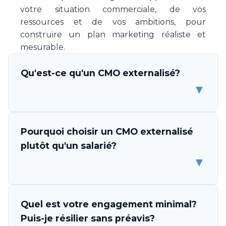
votre situation commerciale, de vos
ressources et de vos ambitions, pour
construire un plan marketing réaliste et
mesurable.
Qu'est-ce qu'un CMO externalisé?
▼
Un CMO (Chief Marketing Officer) externalisé
Pourquoi choisir un CMO externalisé
est un professionnel ou une équipe de
plutôt qu'un salarié?
spécialistes marketing qui s'engage à piloter
▼
la stratégie et l'exécution marketing de votre
entreprise, sans être un employé. Make Your
CMO vous met à disposition une expertise
Les avantages sont multiples. D'abord,
Quel est votre engagement minimal?
complète en direction marketing, couvrant la
l'économie est considérable: un CMO salarié
Puis-je résilier sans préavis?