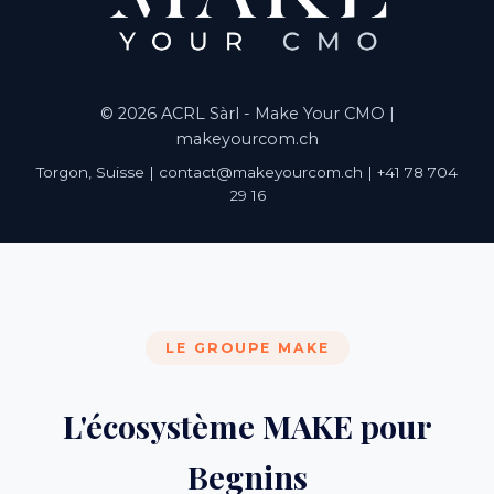
© 2026 ACRL Sàrl - Make Your CMO |
makeyourcom.ch
Torgon, Suisse | contact@makeyourcom.ch | +41 78 704
29 16
LE GROUPE MAKE
L'écosystème MAKE pour
Begnins