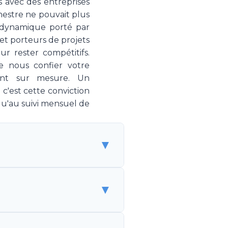
s avec des entreprises
estre ne pouvait plus
n dynamique porté par
s et porteurs de projets
r rester compétitifs.
e nous confier votre
nt sur mesure. Un
c'est cette conviction
qu'au suivi mensuel de
▼
 de spécialistes marketing
▼
 sans être un employé. Make
g, couvrant la stratégie,