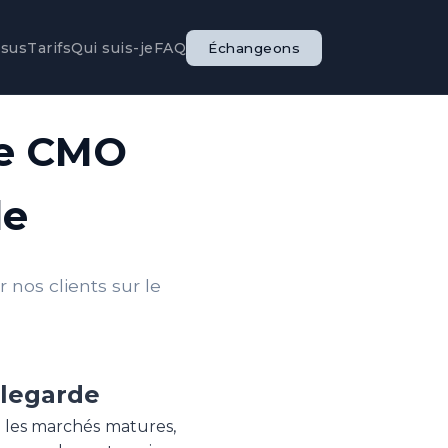
ssus
Tarifs
Qui suis-je
FAQ
Échangeons
le CMO
de
nos clients sur le
llegarde
s les marchés matures,