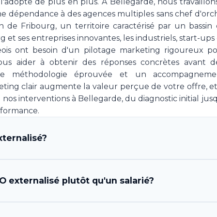
l'adopte de plus en plus. À Bellegarde, nous travaillon
ne dépendance à des agences multiples sans chef d'orch
n de Fribourg, un territoire caractérisé par un bassi
g et ses entreprises innovantes, les industriels, start-up
ois ont besoin d'un pilotage marketing rigoureux pou
ous aider à obtenir des réponses concrètes avant d
une méthodologie éprouvée et un accompagneme
ing clair augmente la valeur perçue de votre offre, et 
os interventions à Bellegarde, du diagnostic initial jus
rformance.
ternalisé?
fficer) externalisé est un professionnel ou une équipe
 externalisé plutôt qu'un salarié?
stratégie et l'exécution marketing de votre entreprise,
osition une expertise complète en direction marketin