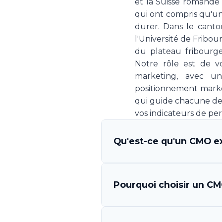
et la Suisse romande 
qui ont compris qu'u
durer. Dans le canto
l'Université de Fribour
du plateau fribourge
Notre rôle est de v
marketing, avec 
positionnement market
qui guide chacune de n
vos indicateurs de pe
Qu'est-ce qu'un CMO ex
Un CMO (Chief Marketing O
Pourquoi choisir un CMO
qui s'engage à piloter la 
Your CMO vous met à disp