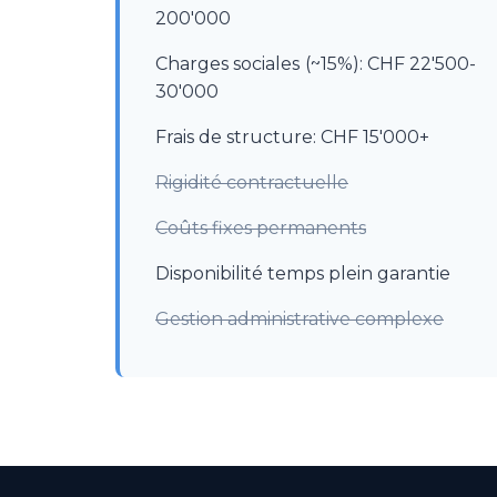
200'000
Charges sociales (~15%): CHF 22'500-
30'000
Frais de structure: CHF 15'000+
Rigidité contractuelle
Coûts fixes permanents
Disponibilité temps plein garantie
Gestion administrative complexe