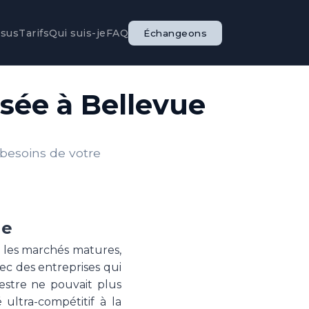
ssus
Tarifs
Qui suis-je
FAQ
Échangeons
isée à Bellevue
 besoins de votre
ue
s les marchés matures,
ec des entreprises qui
estre ne pouvait plus
ultra-compétitif à la