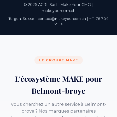
© 2026 ACRL Sàrl - Make Your CMO |
makeyourcom.ch
Torgon, Suisse | contact@makeyourcom.ch | +41 78 704
29 16
LE GROUPE MAKE
L'écosystème MAKE pour
Belmont-broye
Vous cherchez un autre service à Belmont-
broye ? Nos marques partenaires