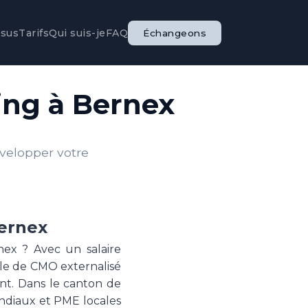
ssus
Tarifs
Qui suis-je
FAQ
Échangeons
ing à Bernex
évelopper votre
Bernex
ex ? Avec un salaire
le de CMO externalisé
t. Dans le canton de
diaux et PME locales