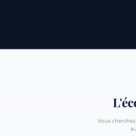
L'é
Vous cherchez 
au