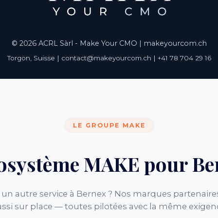
© 2026 ACRL Sàrl - Make Your CMO |
makeyourcom.ch
Torgon, Suisse | contact@makeyourcom.ch | +41 78 704 29 16
LE GROUPE MAKE
cosystème MAKE pour Be
un autre service à Bernex ? Nos marques partenaire
ssi sur place — toutes pilotées avec la même exigen