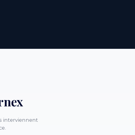
rnex
s interviennent
ce.