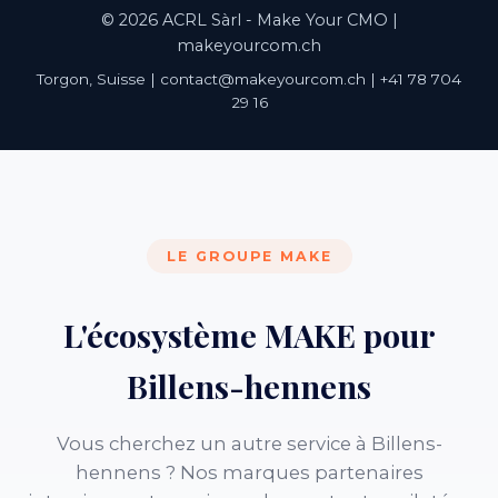
© 2026 ACRL Sàrl - Make Your CMO |
makeyourcom.ch
Torgon, Suisse | contact@makeyourcom.ch | +41 78 704
29 16
LE GROUPE MAKE
L'écosystème MAKE pour
Billens-hennens
Vous cherchez un autre service à Billens-
hennens ? Nos marques partenaires