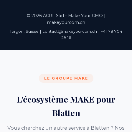
© 2026 ACRL Sàrl - Make Your CMO |
makeyourcom.ch
Torgon, Suisse | contact@makeyourcom.ch | +41 78 704
29 16
LE GROUPE MAKE
L'écosystème MAKE pour
Blatten
Vous cherchez un autre service à Blatten ? Nos