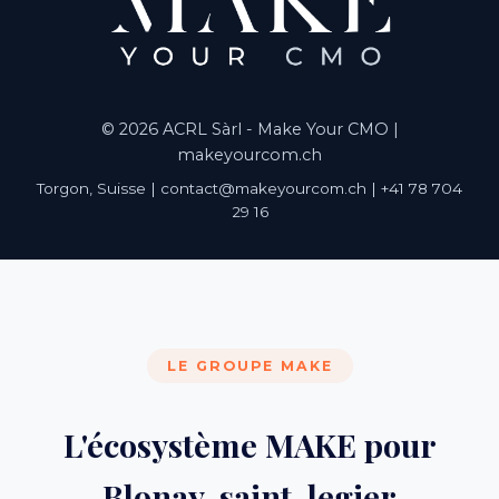
© 2026 ACRL Sàrl - Make Your CMO |
makeyourcom.ch
Torgon, Suisse | contact@makeyourcom.ch | +41 78 704
29 16
LE GROUPE MAKE
L'écosystème MAKE pour
Blonay-saint-legier