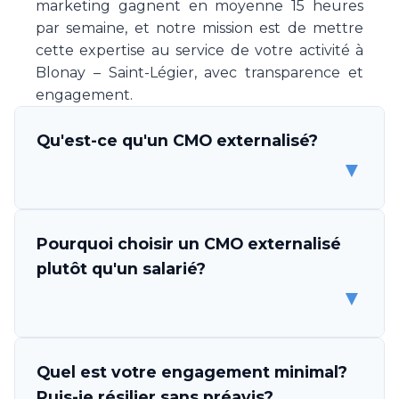
marketing gagnent en moyenne 15 heures
par semaine, et notre mission est de mettre
cette expertise au service de votre activité à
Blonay – Saint-Légier, avec transparence et
engagement.
Qu'est-ce qu'un CMO externalisé?
▼
Un CMO (Chief Marketing Officer) externalisé
Pourquoi choisir un CMO externalisé
est un professionnel ou une équipe de
plutôt qu'un salarié?
spécialistes marketing qui s'engage à piloter
▼
la stratégie et l'exécution marketing de votre
entreprise, sans être un employé. Make Your
CMO vous met à disposition une expertise
Les avantages sont multiples. D'abord,
Quel est votre engagement minimal?
complète en direction marketing, couvrant la
l'économie est considérable: un CMO salarié
Puis-je résilier sans préavis?