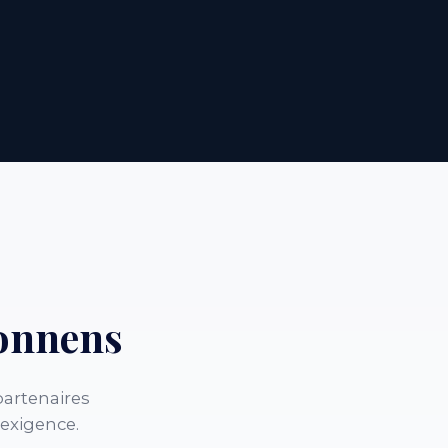
onnens
artenaires
 exigence.