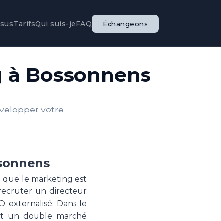
ssus
Tarifs
Qui suis-je
FAQ
Échangeons
g à Bossonnens
évelopper votre
ssonnens
t que le marketing est
 recruter un directeur
 externalisé. Dans le
rant un double marché