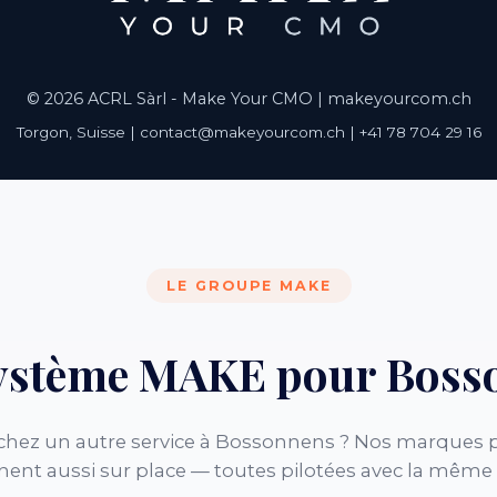
© 2026 ACRL Sàrl - Make Your CMO |
makeyourcom.ch
Torgon, Suisse | contact@makeyourcom.ch | +41 78 704 29 16
LE GROUPE MAKE
système MAKE pour Boss
chez un autre service à Bossonnens ? Nos marques p
nent aussi sur place — toutes pilotées avec la même