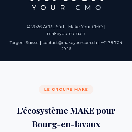
© 2026 ACRL Sàrl - Make Your CMO |
makeyourcom.ch
Torgon, Suisse | contact@makeyourcom.ch | +41 78 704
29 16
LE GROUPE MAKE
L'écosystème MAKE pour
Bourg-en-lavaux