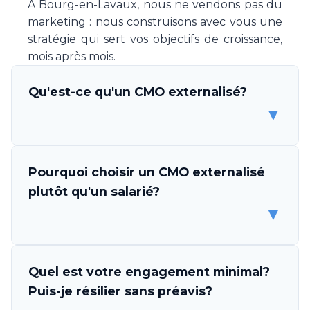
À Bourg-en-Lavaux, nous ne vendons pas du
marketing : nous construisons avec vous une
stratégie qui sert vos objectifs de croissance,
mois après mois.
Qu'est-ce qu'un CMO externalisé?
▼
Un CMO (Chief Marketing Officer) externalisé
Pourquoi choisir un CMO externalisé
est un professionnel ou une équipe de
plutôt qu'un salarié?
spécialistes marketing qui s'engage à piloter
▼
la stratégie et l'exécution marketing de votre
entreprise, sans être un employé. Make Your
CMO vous met à disposition une expertise
Les avantages sont multiples. D'abord,
Quel est votre engagement minimal?
complète en direction marketing, couvrant la
l'économie est considérable: un CMO salarié
Puis-je résilier sans préavis?
stratégie, l'exécution des campagnes, la
coûte CHF 150'000-200'000 par an, tandis