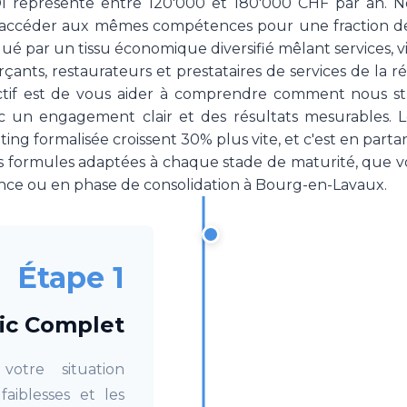
CDI représente entre 120'000 et 180'000 CHF par an.
'accéder aux mêmes compétences pour une fraction d
 par un tissu économique diversifié mêlant services, vit
çants, restaurateurs et prestataires de services de la r
bjectif est de vous aider à comprendre comment nous st
c un engagement clair et des résultats mesurables. L
ing formalisée croissent 30% plus vite, et c'est en parta
 formules adaptées à chaque stade de maturité, que vot
nce ou en phase de consolidation à Bourg-en-Lavaux.
Étape 1
ic Complet
otre situation
faiblesses et les