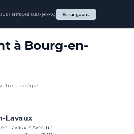
ssus
Tarifs
Qui suis-je
FAQ
Échangeons
t à Bourg-en-
otre stratégie
n-Lavaux
-en-Lavaux ? Avec un