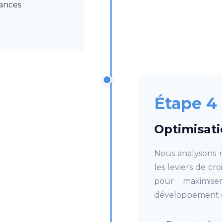
ances
Étape 4
Optimisati
Nous analysons r
les leviers de c
pour maximise
développement 