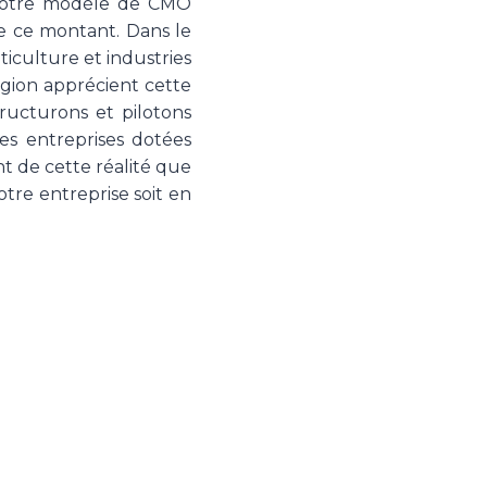
 Notre modèle de CMO
e ce montant. Dans le
iculture et industries
égion apprécient cette
ructurons et pilotons
es entreprises dotées
nt de cette réalité que
re entreprise soit en