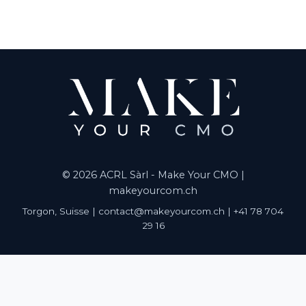
© 2026 ACRL Sàrl - Make Your CMO |
makeyourcom.ch
Torgon, Suisse | contact@makeyourcom.ch | +41 78 704
29 16