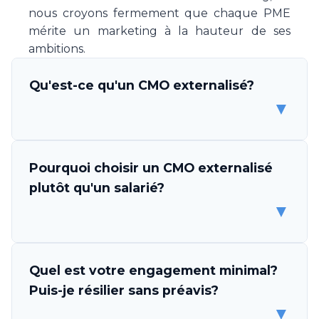
nous croyons fermement que chaque PME
mérite un marketing à la hauteur de ses
ambitions.
Qu'est-ce qu'un CMO externalisé?
▼
Un CMO (Chief Marketing Officer) externalisé
Pourquoi choisir un CMO externalisé
est un professionnel ou une équipe de
plutôt qu'un salarié?
spécialistes marketing qui s'engage à piloter
▼
la stratégie et l'exécution marketing de votre
entreprise, sans être un employé. Make Your
CMO vous met à disposition une expertise
Les avantages sont multiples. D'abord,
Quel est votre engagement minimal?
complète en direction marketing, couvrant la
l'économie est considérable: un CMO salarié
Puis-je résilier sans préavis?
stratégie, l'exécution des campagnes, la
coûte CHF 150'000-200'000 par an, tandis
▼