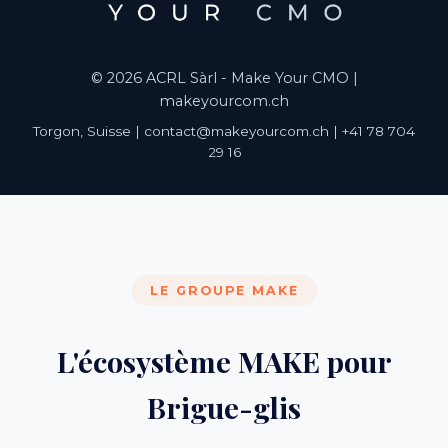
© 2026 ACRL Sàrl - Make Your CMO |
makeyourcom.ch
Torgon, Suisse | contact@makeyourcom.ch | +41 78 704
29 16
LE GROUPE MAKE
L'écosystème MAKE pour
Brigue-glis