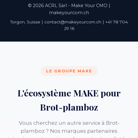
© 2026 ACRL Sàrl - Make Your CMO |
makeyourcom.ch
Torgon, Suisse | contact@makeyourcom.ch | +41 78 704
29 16
LE GROUPE MAKE
L'écosystème MAKE pour
Brot-plamboz
Vous cherchez un autre service à Brot-
plamboz ? Nos marques partenaires