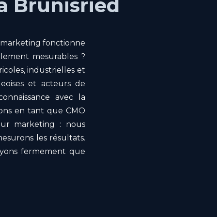
à Brünisried
e marketing fonctionne
cilement mesurables ?
oles, industrielles et
geoises et acteurs de
 connaissance avec la
frons en tant que CMO
teur marketing : nous
mesurons les résultats.
royons fermement que