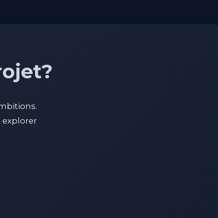
rojet?
mbitions.
explorer