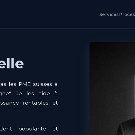
Services
Proce
elle
pas les PME suisses à
gne". Je les aide à
ssance rentables et
dent popularité et