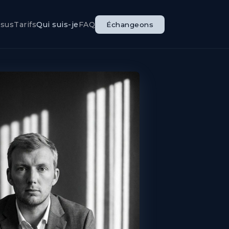
ssus
Tarifs
Qui suis-je
FAQ
Échangeons