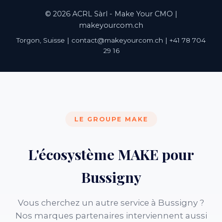
© 2026 ACRL Sàrl - Make Your CMO |
makeyourcom.ch
Torgon, Suisse | contact@makeyourcom.ch | +41 78 704
29 16
LE GROUPE MAKE
L'écosystème MAKE pour
Bussigny
Vous cherchez un autre service à Bussigny ?
Nos marques partenaires interviennent aussi