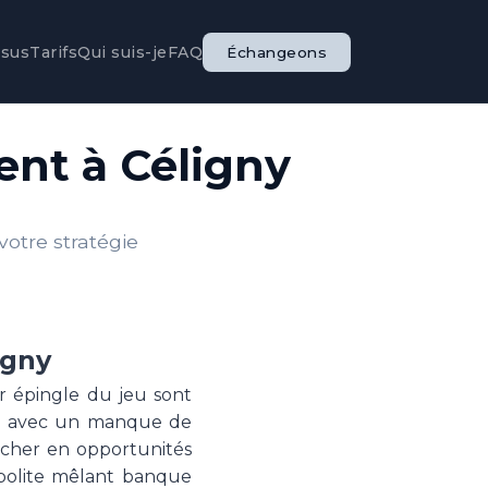
ssus
Tarifs
Qui suis-je
FAQ
Échangeons
nt à Céligny
otre stratégie
igny
ur épingle du jeu sont
re avec un manque de
 cher en opportunités
polite mêlant banque