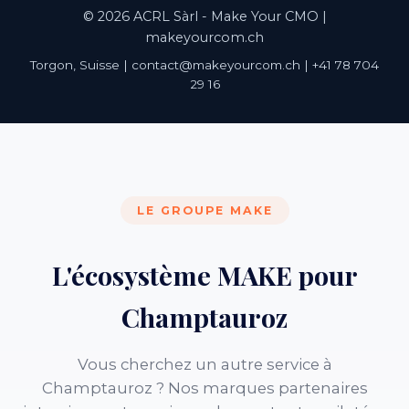
© 2026 ACRL Sàrl - Make Your CMO |
makeyourcom.ch
Torgon, Suisse | contact@makeyourcom.ch | +41 78 704
29 16
LE GROUPE MAKE
L'écosystème MAKE pour
Champtauroz
Vous cherchez un autre service à
Champtauroz ? Nos marques partenaires