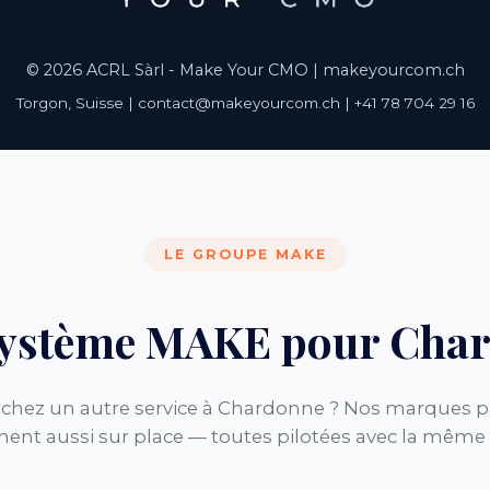
© 2026 ACRL Sàrl - Make Your CMO |
makeyourcom.ch
Torgon, Suisse | contact@makeyourcom.ch | +41 78 704 29 16
LE GROUPE MAKE
système MAKE pour Cha
chez un autre service à Chardonne ? Nos marques p
nent aussi sur place — toutes pilotées avec la même