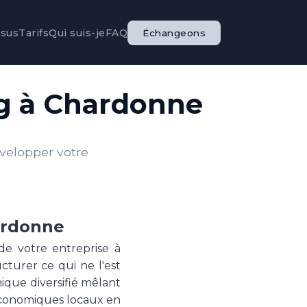
ssus
Tarifs
Qui suis-je
FAQ
Échangeons
ng à Chardonne
évelopper votre
ardonne
de votre entreprise à
cturer ce qui ne l'est
que diversifié mêlant
 économiques locaux en