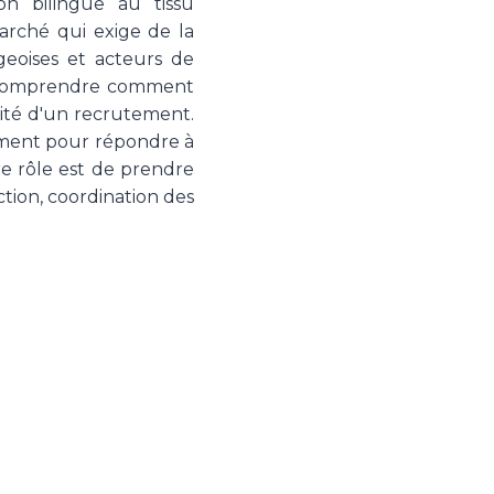
on bilingue au tissu
marché qui exige de la
rgeoises et acteurs de
 à comprendre comment
xité d'un recrutement.
sément pour répondre à
re rôle est de prendre
ction, coordination des