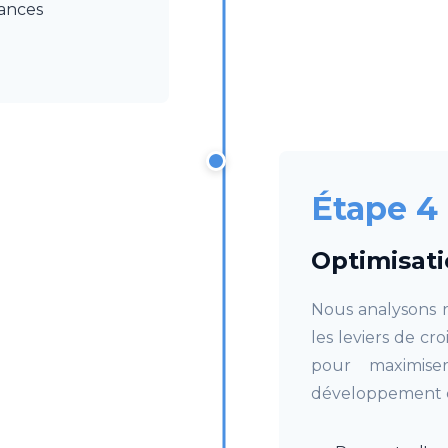
ances
Étape 4
Optimisati
Nous analysons r
les leviers de c
pour maximise
développement 