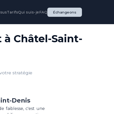
ssus
Tarifs
Qui suis-je
FAQ
Échangeons
à Châtel-Saint-
otre stratégie
int-Denis
e faiblesse, c'est une