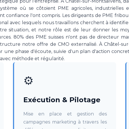
ratégique pour l'entreprise. À Châtel-sur-Montsalvens,
tème où se côtoient PME agricoles, industrielles e
nt confiance l'ont compris. Les dirigeants de PME fribou
onal avec lesquels nous travaillons cherchent à identifie
tre situation, et notre rôle est de leur donner les mo
urces. 80% des PME suisses n'ont pas de directeur mar
 structure notre offre de CMO externalisé. À Châtel-su
 une phase d'écoute, suivie d'un plan d'action concr
 avec méthode et régularité.
⚙️
Exécution & Pilotage
Mise en place et gestion des
campagnes marketing à travers les