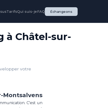
ssus
Tarifs
Qui suis-je
FAQ
Échangeons
 à Châtel-sur-
évelopper votre
ur-Montsalvens
ommunication. C'est un