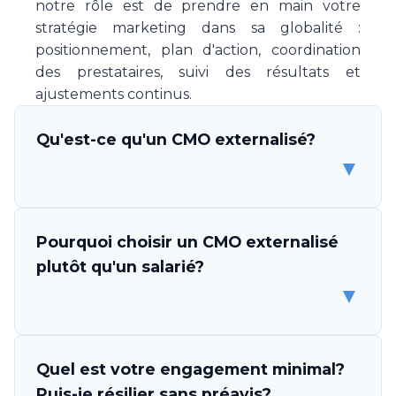
notre rôle est de prendre en main votre
stratégie marketing dans sa globalité :
positionnement, plan d'action, coordination
des prestataires, suivi des résultats et
ajustements continus.
Qu'est-ce qu'un CMO externalisé?
▼
Un CMO (Chief Marketing Officer) externalisé
Pourquoi choisir un CMO externalisé
est un professionnel ou une équipe de
plutôt qu'un salarié?
spécialistes marketing qui s'engage à piloter
▼
la stratégie et l'exécution marketing de votre
entreprise, sans être un employé. Make Your
CMO vous met à disposition une expertise
Les avantages sont multiples. D'abord,
Quel est votre engagement minimal?
complète en direction marketing, couvrant la
l'économie est considérable: un CMO salarié
Puis-je résilier sans préavis?