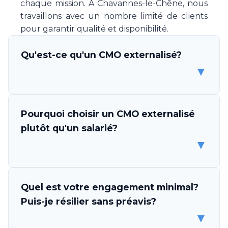
chaque mission. À Chavannes-le-Chêne, nous
travaillons avec un nombre limité de clients
pour garantir qualité et disponibilité.
Qu'est-ce qu'un CMO externalisé?
▼
Un CMO (Chief Marketing Officer) externalisé
Pourquoi choisir un CMO externalisé
est un professionnel ou une équipe de
plutôt qu'un salarié?
spécialistes marketing qui s'engage à piloter
▼
la stratégie et l'exécution marketing de votre
entreprise, sans être un employé. Make Your
CMO vous met à disposition une expertise
Les avantages sont multiples. D'abord,
Quel est votre engagement minimal?
complète en direction marketing, couvrant la
l'économie est considérable: un CMO salarié
Puis-je résilier sans préavis?
stratégie, l'exécution des campagnes, la
coûte CHF 150'000-200'000 par an, tandis
▼
gestion des prestataires et l'analyse des