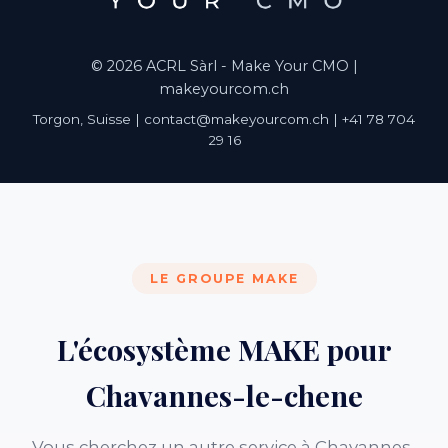
© 2026 ACRL Sàrl - Make Your CMO |
makeyourcom.ch
Torgon, Suisse | contact@makeyourcom.ch | +41 78 704
29 16
LE GROUPE MAKE
L'écosystème MAKE pour
Chavannes-le-chene
Vous cherchez un autre service à Chavannes-