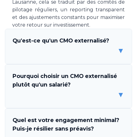
Lausanne, cela se traduit par des comités de
pilotage réguliers, un reporting transparent
et des ajustements constants pour maximiser
votre retour sur investissement.
Qu'est-ce qu'un CMO externalisé?
▼
Un CMO (Chief Marketing Officer) externalisé
Pourquoi choisir un CMO externalisé
est un professionnel ou une équipe de
plutôt qu'un salarié?
spécialistes marketing qui s'engage à piloter
▼
la stratégie et l'exécution marketing de votre
entreprise, sans être un employé. Make Your
CMO vous met à disposition une expertise
Les avantages sont multiples. D'abord,
Quel est votre engagement minimal?
complète en direction marketing, couvrant la
l'économie est considérable: un CMO salarié
Puis-je résilier sans préavis?
stratégie, l'exécution des campagnes, la
coûte CHF 150'000-200'000 par an, tandis