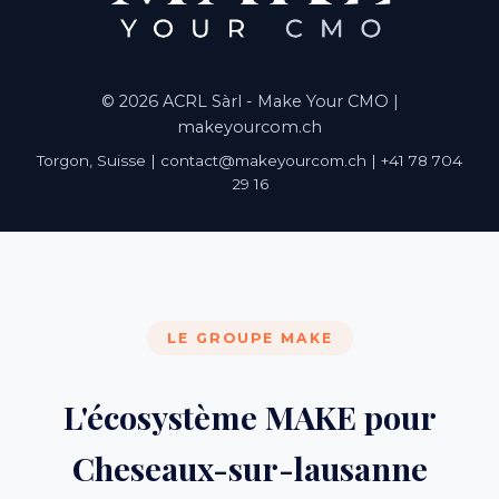
© 2026 ACRL Sàrl - Make Your CMO |
makeyourcom.ch
Torgon, Suisse | contact@makeyourcom.ch | +41 78 704
29 16
LE GROUPE MAKE
L'écosystème MAKE pour
Cheseaux-sur-lausanne