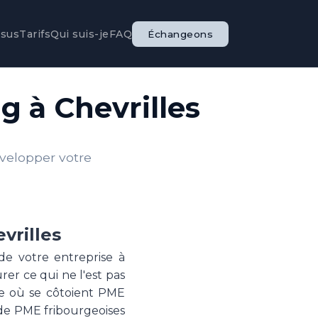
ssus
Tarifs
Qui suis-je
FAQ
Échangeons
g à Chevrilles
évelopper votre
vrilles
de votre entreprise à
rer ce qui ne l'est pas
e où se côtoient PME
 de PME fribourgeoises