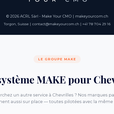
© 2026 ACRL Sàrl - Make Your CMO |
makeyourcom.ch
Torgon, Suisse | contact@makeyourcom.ch | +41 78 704 29 16
LE GROUPE MAKE
système MAKE pour Chev
rchez un autre service à Chevrilles ? Nos marques pa
nent aussi sur place — toutes pilotées avec la même