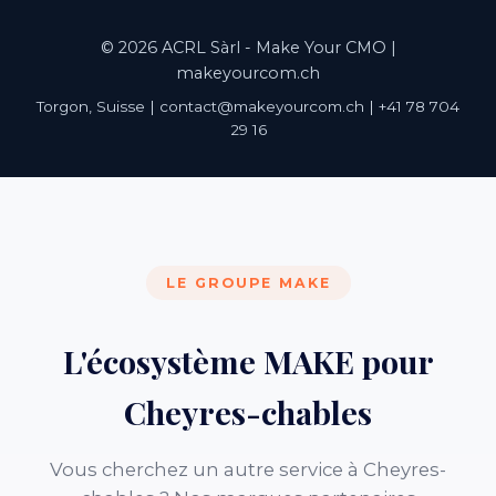
© 2026 ACRL Sàrl - Make Your CMO |
makeyourcom.ch
Torgon, Suisse | contact@makeyourcom.ch | +41 78 704
29 16
LE GROUPE MAKE
L'écosystème MAKE pour
Cheyres-chables
Vous cherchez un autre service à Cheyres-