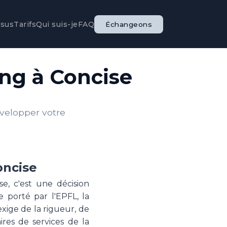
ssus
Tarifs
Qui suis-je
FAQ
Échangeons
ing à Concise
évelopper votre
oncise
se, c'est une décision
 porté par l'EPFL, la
exige de la rigueur, de
ires de services de la