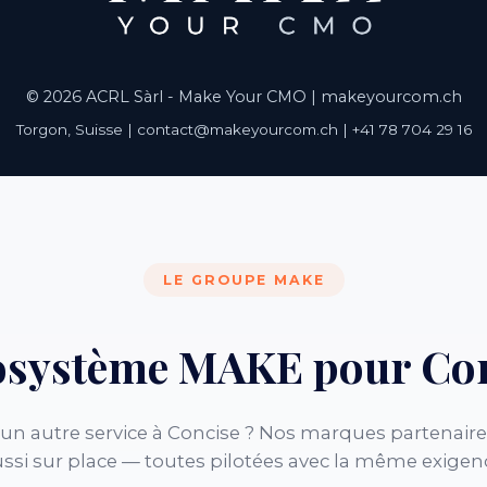
© 2026 ACRL Sàrl - Make Your CMO |
makeyourcom.ch
Torgon, Suisse | contact@makeyourcom.ch | +41 78 704 29 16
LE GROUPE MAKE
osystème MAKE pour Co
un autre service à Concise ? Nos marques partenaire
ssi sur place — toutes pilotées avec la même exigen