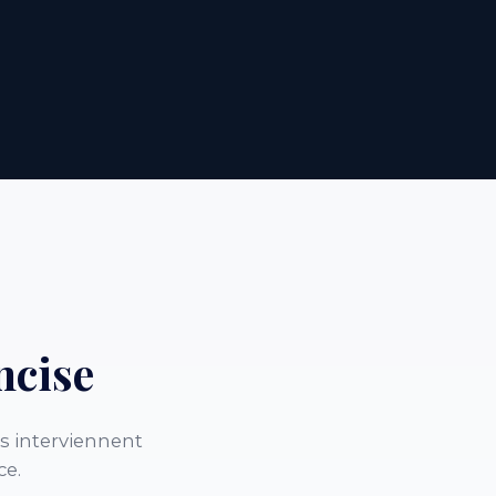
ncise
s interviennent
ce.