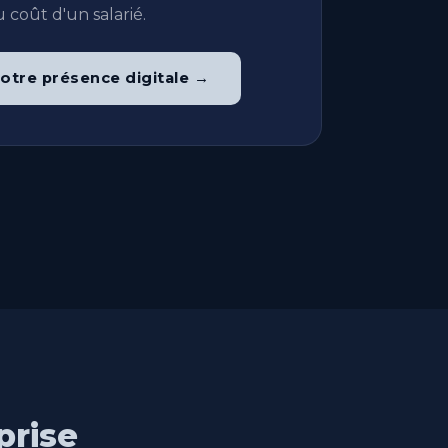
 coût d'un salarié.
otre présence digitale →
prise