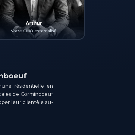
Arthur
Votre CMO externalisé
inboeuf
une résidentielle en
locales de Corminboeuf
er leur clientèle au-