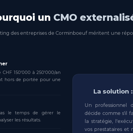
ourquoi un
CMO externalis
eting des entreprises de Corminboeuf méritent une répo
her
e CHF 150'000 à 250'000/an
nt hors de portée pour une
La solution 
Un professionnel 
 pas le temps de gérer le
décide comme s'il fa
alyser les résultats.
la stratégie, l'exé
vos prestataires et