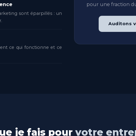
pour une fraction du
rence
arketing sont éparpillés : un
r.
Auditons v
ment ce qui fonctionne et ce
ue je fais pour
votre entre