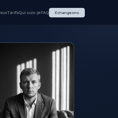
ssus
Tarifs
Qui suis-je
FAQ
Échangeons