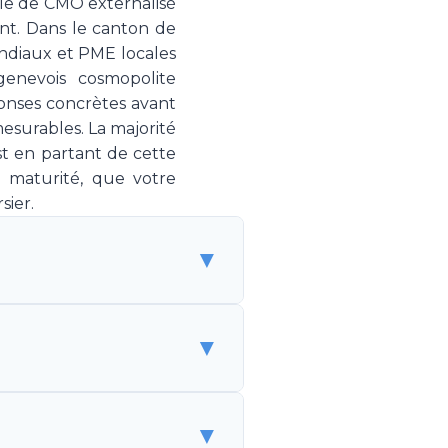
le de CMO externalisé
t. Dans le canton de
diaux et PME locales
genevois cosmopolite
éponses concrètes avant
esurables. La majorité
t en partant de cette
 maturité, que votre
sier.
▼
 de spécialistes marketing
▼
 sans être un employé. Make
g, couvrant la stratégie,
est une solution flexible et
alarié coûte CHF 150'000-
▼