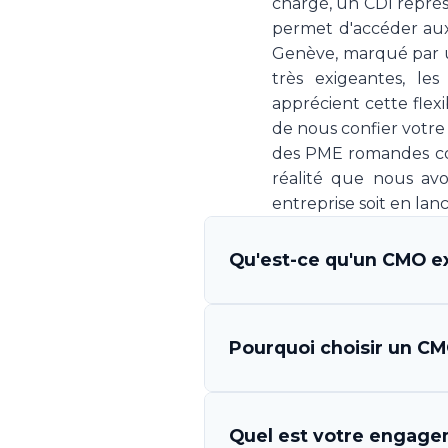
chargé, un CDI repré
permet d'accéder au
Genève, marqué par 
très exigeantes, le
apprécient cette flexi
de nous confier votre
des PME romandes con
réalité que nous av
entreprise soit en lan
Qu'est-ce qu'un CMO ex
Un CMO (Chief Marketing O
Pourquoi choisir un CMO
qui s'engage à piloter la 
Your CMO vous met à disp
l'exécution des campagnes, 
Les avantages sont multi
Quel est votre engagem