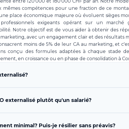
sente entre 120'000 et 180'000 CHF par an. Notre modè
x mêmes compétences pour une fraction de ce montan
une place économique majeure où évoluent sièges mon
s professionnels exigeants opérant sur un marché 
bilité. Notre objectif est de vous aider à obtenir des r
 marketing, avec un engagement clair et des résultats m
sacrent moins de 5% de leur CA au marketing, et c'es
ons conçu des formules adaptées à chaque stade de
cement, en croissance ou en phase de consolidation à Cor
ternalisé?
fficer) externalisé est un professionnel ou une équipe
 externalisé plutôt qu'un salarié?
stratégie et l'exécution marketing de votre entreprise,
osition une expertise complète en direction marketin
la gestion des prestataires et l'analyse des résultats. C'
ples. D'abord, l'économie est considérable: un CMO s
ent minimal? Puis-je résilier sans préavis?