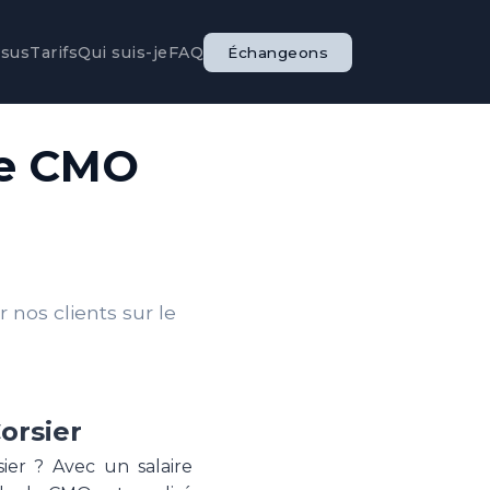
ssus
Tarifs
Qui suis-je
FAQ
Échangeons
le CMO
nos clients sur le
orsier
er ? Avec un salaire