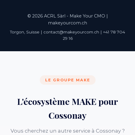
© 2026 ACRL Sàrl - Make Your CMO |
makeyourcom.ch
Torgon, Suisse | contact@makeyourcom.ch | +41 78 704
29 16
LE GROUPE MAKE
L'écosystème MAKE pour
Cossonay
Vous cherchez un autre service à Cossonay ?