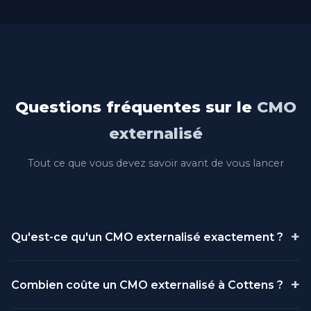
Questions fréquentes sur le
CMO
externalisé
Tout ce que vous devez savoir avant de vous lancer
+
Qu'est-ce qu'un CMO externalisé exactement ?
Un CMO (Chief Marketing Officer) externalisé est un
+
Combien coûte un CMO externalisé à Cottens ?
directeur marketing professionnel qui travaille pour
votre entreprise sans être salarié. Il assume les mêmes