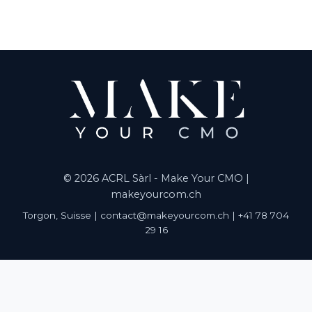
© 2026 ACRL Sàrl - Make Your CMO |
makeyourcom.ch
Torgon, Suisse | contact@makeyourcom.ch | +41 78 704
29 16