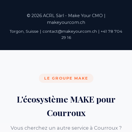
© 2026 ACRL Sàrl - Make Your CMO |
makeyourcom.ch
Torgon, Suisse | contact@makeyourcom.ch | +41 78 704
29 16
LE GROUPE MAKE
L'écosystème MAKE pour
Courroux
Vous cherchez un autre service à Courroux ?