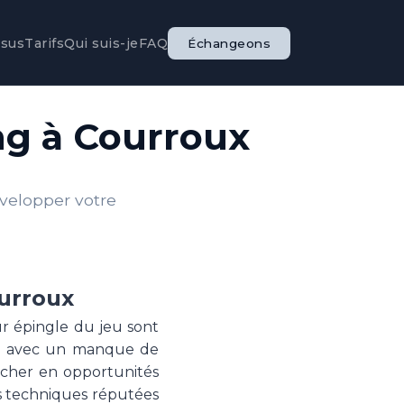
ssus
Tarifs
Qui suis-je
FAQ
Échangeons
ng à Courroux
évelopper votre
ourroux
ur épingle du jeu sont
re avec un manque de
 cher en opportunités
es techniques réputées