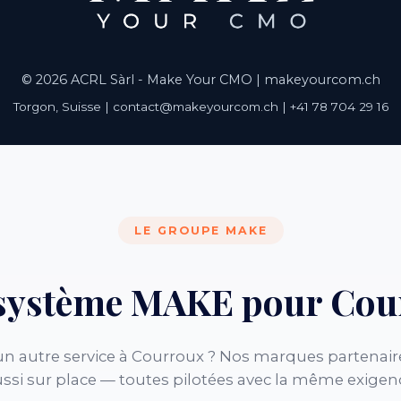
© 2026 ACRL Sàrl - Make Your CMO |
makeyourcom.ch
Torgon, Suisse | contact@makeyourcom.ch | +41 78 704 29 16
LE GROUPE MAKE
osystème MAKE pour Cou
n autre service à Courroux ? Nos marques partenair
ssi sur place — toutes pilotées avec la même exigen