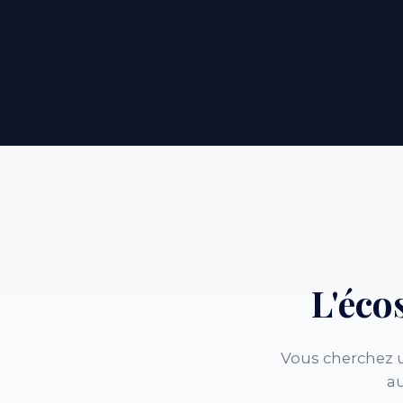
L'éc
Vous cherchez u
au