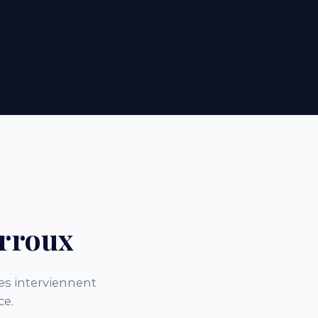
rroux
es interviennent
ce.