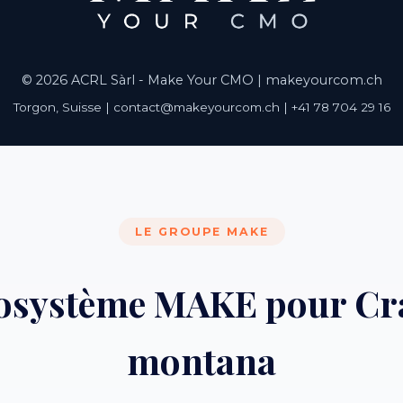
© 2026 ACRL Sàrl - Make Your CMO |
makeyourcom.ch
Torgon, Suisse | contact@makeyourcom.ch | +41 78 704 29 16
LE GROUPE MAKE
cosystème MAKE pour Cr
montana