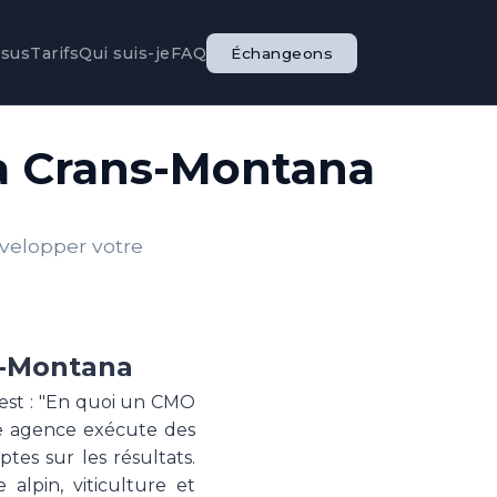
ssus
Tarifs
Qui suis-je
FAQ
Échangeons
 à Crans-Montana
évelopper votre
s-Montana
 est : "En quoi un CMO
ne agence exécute des
es sur les résultats.
alpin, viticulture et