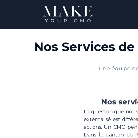
Nos Services de
Une équipe de 
Nos serv
La question que nous 
externalisé est diff
actions. Un CMO pens
Dans le canton du Va