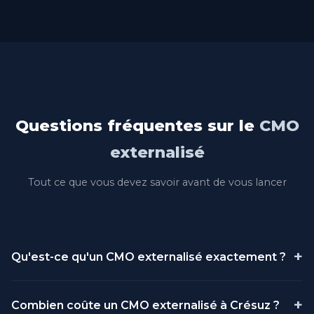
Questions fréquentes sur le
CMO
externalisé
Tout ce que vous devez savoir avant de vous lancer
+
Qu'est-ce qu'un CMO externalisé exactement ?
Un CMO (Chief Marketing Officer) externalisé est un
+
Combien coûte un CMO externalisé à Crésuz ?
directeur marketing professionnel qui travaille pour