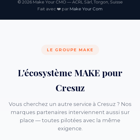
© 2026 Make Your CMO — ACRL Sàrl, Torgon, Suisse
Fait avec ❤️ par
Make Your Com
LE GROUPE MAKE
L'écosystème MAKE pour
Cresuz
Vous cherchez un autre service à Cresuz ? Nos
marques partenaires interviennent aussi sur
place — toutes pilotées avec la même
exigence.