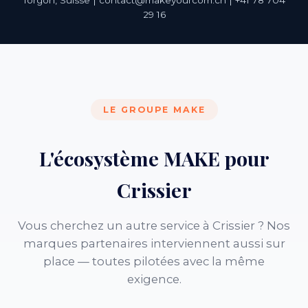
Torgon, Suisse | contact@makeyourcom.ch | +41 78 704
29 16
LE GROUPE MAKE
L'écosystème MAKE pour
Crissier
Vous cherchez un autre service à Crissier ? Nos
marques partenaires interviennent aussi sur
place — toutes pilotées avec la même
exigence.