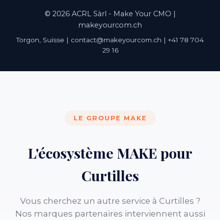
© 2026 ACRL Sàrl - Make Your CMO |
makeyourcom.ch
Torgon, Suisse | contact@makeyourcom.ch | +41 78 704
29 16
LE GROUPE MAKE
L'écosystème MAKE pour
Curtilles
Vous cherchez un autre service à Curtilles ?
Nos marques partenaires interviennent aussi