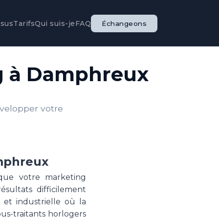
ssus
Tarifs
Qui suis-je
FAQ
Échangeons
ng à Damphreux
évelopper votre
amphreux
que votre marketing
sultats difficilement
et industrielle où la
ous-traitants horlogers