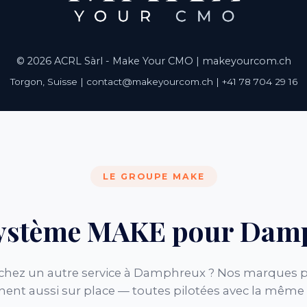
© 2026 ACRL Sàrl - Make Your CMO |
makeyourcom.ch
Torgon, Suisse | contact@makeyourcom.ch | +41 78 704 29 16
LE GROUPE MAKE
système MAKE pour Dam
chez un autre service à Damphreux ? Nos marques p
nent aussi sur place — toutes pilotées avec la même