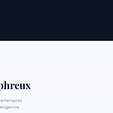
phreux
artenaires
 exigence.