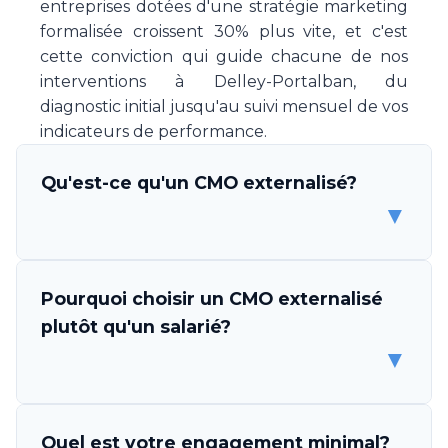
entreprises dotées d'une stratégie marketing
formalisée croissent 30% plus vite, et c'est
cette conviction qui guide chacune de nos
interventions à Delley-Portalban, du
diagnostic initial jusqu'au suivi mensuel de vos
indicateurs de performance.
Qu'est-ce qu'un CMO externalisé?
▼
Un CMO (Chief Marketing Officer) externalisé
Pourquoi choisir un CMO externalisé
est un professionnel ou une équipe de
plutôt qu'un salarié?
spécialistes marketing qui s'engage à piloter
▼
la stratégie et l'exécution marketing de votre
entreprise, sans être un employé. Make Your
CMO vous met à disposition une expertise
Les avantages sont multiples. D'abord,
Quel est votre engagement minimal?