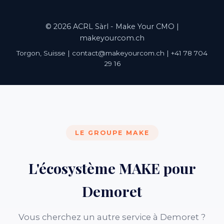
© 2026 ACRL Sàrl - Make Your CMO |
makeyourcom.ch
Torgon, Suisse | contact@makeyourcom.ch | +41 78 704
29 16
LE GROUPE MAKE
L'écosystème MAKE pour
Demoret
Vous cherchez un autre service à Demoret ?