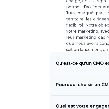
chargé, un CDI repré
permet d'accéder au
Jura, marqué par un 
territoire, les dirig
flexibilité. Notre obj
votre marketing, avec
leur marketing gagne
que nous avons conçu
soit en lancement, en 
Qu'est-ce qu'un CMO ex
Un CMO (Chief Marketing O
Pourquoi choisir un CMO
qui s'engage à piloter la 
Your CMO vous met à disp
l'exécution des campagnes, 
Les avantages sont multi
Quel est votre engagem