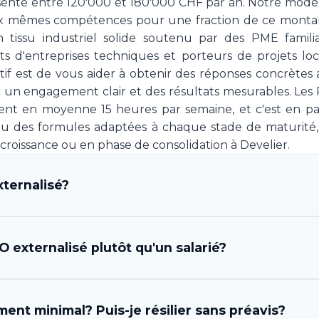
sente entre 120'000 et 180'000 CHF par an. Notre modè
x mêmes compétences pour une fraction de ce montan
tissu industriel solide soutenu par des PME famili
eants d'entreprises techniques et porteurs de projets l
ectif est de vous aider à obtenir des réponses concrètes
 un engagement clair et des résultats mesurables. Les
nt en moyenne 15 heures par semaine, et c'est en par
 des formules adaptées à chaque stade de maturité,
croissance ou en phase de consolidation à Develier.
ternalisé?
fficer) externalisé est un professionnel ou une équipe
 externalisé plutôt qu'un salarié?
stratégie et l'exécution marketing de votre entreprise,
osition une expertise complète en direction marketin
la gestion des prestataires et l'analyse des résultats. C'
ples. D'abord, l'économie est considérable: un CMO s
ent minimal? Puis-je résilier sans préavis?