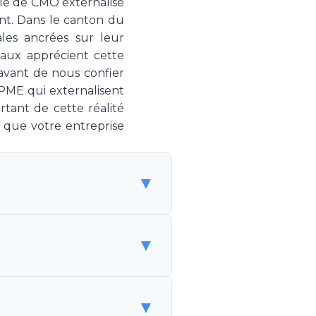
le de CMO externalisé
t. Dans le canton du
ales ancrées sur leur
ocaux apprécient cette
 avant de nous confier
 PME qui externalisent
tant de cette réalité
 que votre entreprise
▼
 de spécialistes marketing
▼
 sans être un employé. Make
g, couvrant la stratégie,
est une solution flexible et
alarié coûte CHF 150'000-
▼