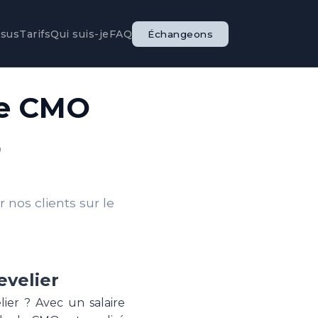
ssus
Tarifs
Qui suis-je
FAQ
Échangeons
le CMO
r
nos clients sur le
evelier
er ? Avec un salaire